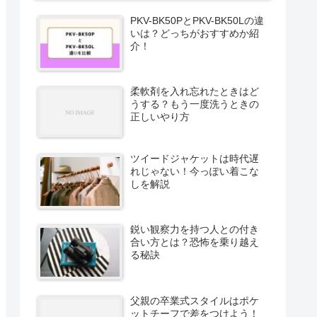
PKV-BK50PとPKV-BK50Lの違
いは？どっちがおすすめか紹
介！
柔軟剤を入れ忘れたときはど
うする？もう一度洗うときの
正しいやり方
ツイードジャケットは時代遅
れじゃない！今っぽい着こな
しを解説
鋭い観察力を持つ人との付き
合い方とは？恐怖を乗り越え
る秘訣
父親の卒業式スタイルはポケ
ットチーフで差をつけよう！