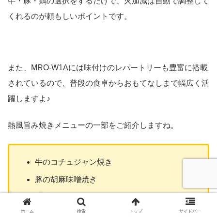
牛・豚・鶏の選択をするだけで、火加減は自動で調整して
くれるのが頼もしいポイントです。
また、MRO-W1Aには味付けのレパートリーも豊富に搭載
されているので、普段の食卓からおもてなしまで幅広く活
躍しますよ♪
熱風旨み焼きメニューの一部をご紹介しますね。
牛のコチュジャン焼き
豚の胡麻味噌焼き
香味ダレチキンステーキ
ホーム
検索
トップ
サイドバー
牛かたまり肉BBQソース