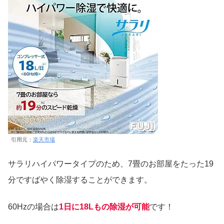
引用元：
楽天市場
サラリハイパワータイプのため、7畳のお部屋をたった19
分ですばやく除湿することができます。
60Hzの場合は
1日に18Lもの除湿が可能
です！