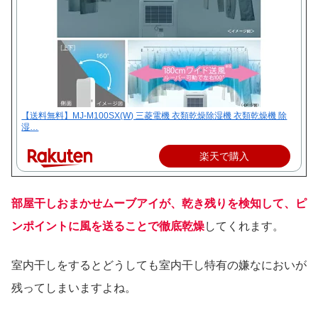
【送料無料】MJ-M100SX(W) 三菱電機 衣類乾燥除湿機 衣類乾燥機 除
湿…
楽天で購入
部屋干しおまかせムーブアイが、乾き残りを検知して、ピ
ンポイントに風を送ることで徹底乾燥
してくれます。
室内干しをするとどうしても室内干し特有の嫌なにおいが
残ってしまいますよね。