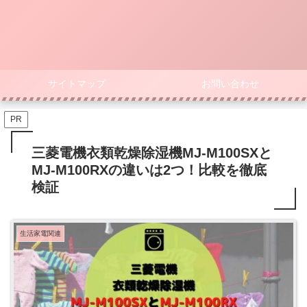
サイトマップ
お問い合わせ
PR
三菱電機衣類乾燥除湿機MJ-M100SXと
MJ-M100RXの違いは2つ！比較を徹底
検証
生活家電関連