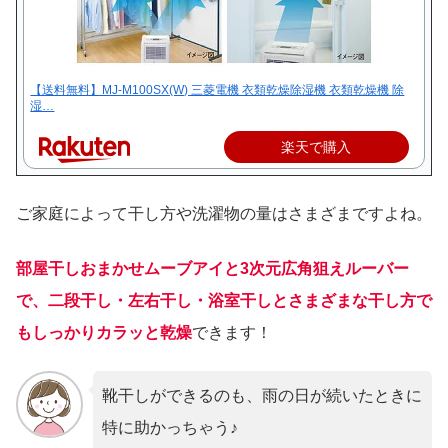
【送料無料】MJ-M100SX(W) 三菱電機 衣類乾燥除湿機 衣類乾燥機 除
湿…
楽天で購入
ご家庭によって干し方や洗濯物の量はさまざまですよね。
部屋干しおまかせムーブアイと3次元広角狙えルーバー
で、二段干し・左右干し・浴室干しとさまざまな干し方で
もしっかりカラッと乾燥
できます！
靴干しができるのも、雨の日が続いたときに
特に助かっちゃう♪