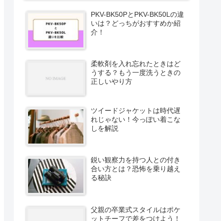
PKV-BK50PとPKV-BK50Lの違
いは？どっちがおすすめか紹
介！
柔軟剤を入れ忘れたときはど
うする？もう一度洗うときの
正しいやり方
ツイードジャケットは時代遅
れじゃない！今っぽい着こな
しを解説
鋭い観察力を持つ人との付き
合い方とは？恐怖を乗り越え
る秘訣
父親の卒業式スタイルはポケ
ットチーフで差をつけよう！