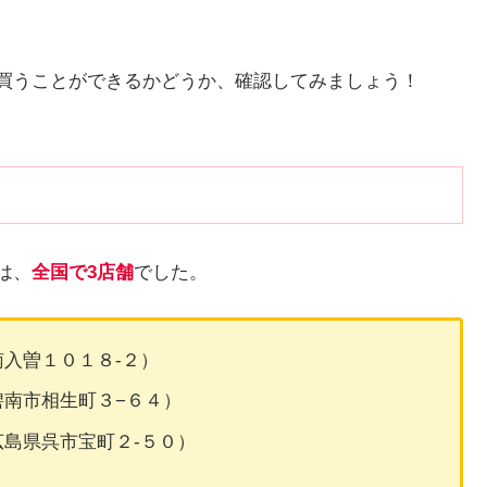
2を買うことができるかどうか、確認してみましょう！
は、
全国で3店舗
でした。
入曽１０１８‐２）
南市相生町３−６４）
島県呉市宝町２‐５０）